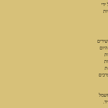
ידי
ות
שירים
היום
ת
ות
ת
רכים
חשמל
ד.