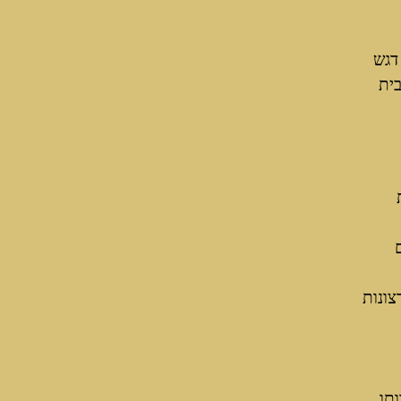
דגש
בית
צונות
תו.