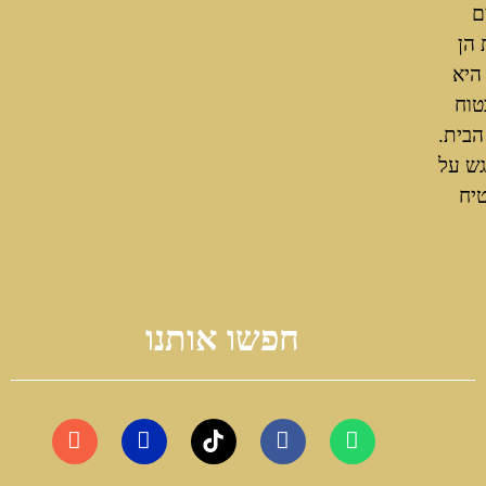
ם
 הן
היא
טוח
הבית.
גש על
טיח
חפשו אותנו